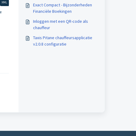
XML
Exact Compact - Bijzonderheden
Financiële Boekingen
e
Inloggen met een QR-code als
chauffeur
Taxis Pitane chauffeursapplicatie
v2.0.8 configuratie