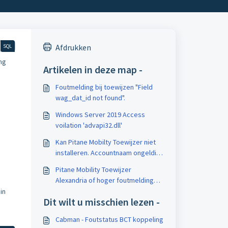
Afdrukken
SQL
ing
Artikelen in deze map -
Foutmelding bij toewijzen "Field
wag_dat_id not found".
Windows Server 2019 Access
voilation 'advapi32.dll'
Kan Pitane Mobilty Toewijzer niet
installeren. Accountnaam ongeldig
of bestaat niet, of het wachtwoord
Pitane Mobility Toewijzer
is ongeldig voor de opgegeven
Alexandria of hoger foutmelding
accountnaam.
%eay32.dll
 in
Dit wilt u misschien lezen -
Cabman - Foutstatus BCT koppeling