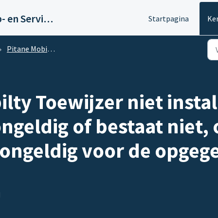
Pitane Mobility Help- en Servicedesk
Startpagina
Ke
Pitane Mobility - Toewijzer
lty Toewijzer niet instal
eldig of bestaat niet, 
ongeldig voor de opgeg
M