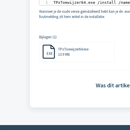
TPxToewijzer64.exe /install /nam
Wanneer je de oude versie geïnstalleerd hebt kan je de .ex
foutmelding zit hem enkel in de installatie.
Bijlagen (1)
TPxToewijzer64.exe
EXE
13.9 MB
Was dit artike