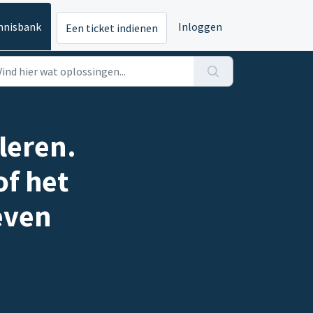
nnisbank
Inloggen
Een ticket indienen
leren.
of het
even