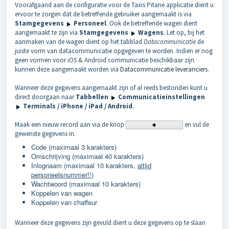
Voorafgaand aan de configuratie voor de Taxis Pitane applicatie dient u
ervoor te zorgen dat de betreffende gebruiker aangemaakt is via
Stamgegevens
Personeel
. Ook de betreffende wagen dient
aangemaakt te zijn via
Stamgegevens
Wagens
. Let op, bij het
aanmaken van de wagen dient op het tabblad
Datacommunicatie
de
juiste vorm van datacommunicatie opgegeven te worden. Indien er nog
geen vormen voor iOS & Android communicatie beschikbaar zijn
kunnen deze aangemaakt worden via
Datacommunicatie leveranciers
.
Wanneer deze gegevens aangemaakt zijn of al reeds bestonden kunt u
direct doorgaan naar
Tabbellen
Communicatieinstellingen
Terminals / iPhone / iPad / Android
.
Maak een nieuw record aan via de knop
en vul de
gewenste gegevens in.
Code (maximaal 3 karakters)
Omschrijving (maximaal 40 karakters)
Inlognaam (maximaal 10 karakters,
altijd
personeelsnummer!!
)
Wachtwoord (maximaal 10 karakters)
Koppelen van wagen
Koppelen van chaffeur
Wanneer deze gegevens zijn gevuld dient u deze gegevens op te slaan