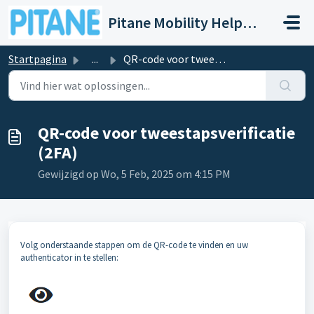
Doorgaan naar hoofdinhoud
Pitane Mobility Help- en Servicedesk
Startpagina
...
QR-code voor tweestapsverificatie (2FA)
QR-code voor tweestapsverificatie
(2FA)
Gewijzigd op Wo, 5 Feb, 2025 om 4:15 PM
Volg onderstaande stappen om de QR-code te vinden en uw
authenticator in te stellen: