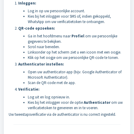
Inloggen:
Log in op uw persoonlijke account.
Kies bij het inloggen voor SMS of, indien gekoppeld,
WhatsApp om uw verificatietoken te ontvangen.
QR-code opzoeken:
Ga in het hoofdmenu naar
Profiel
om uw persoonlijke
gegevens te bekijken.
Scrol naar beneden.
Linksonder op het scherm ziet u een icoon met een oogje.
Klik op het oogje om uw persoonlijke QR-code te tonen.
Authenticator instellen:
Open uw authenticator-app (bijv. Google Authenticator of
Microsoft Authenticator).
Scan de QR-code met de app.
Verificatie:
Log uit en log opnieuw in.
Kies bij het inloggen voor de optie
Authenticator
om uw
verificatietoken te genereren en in te voeren.
Uw tweestapsverificatie via de authenticator is nu correct ingesteld.