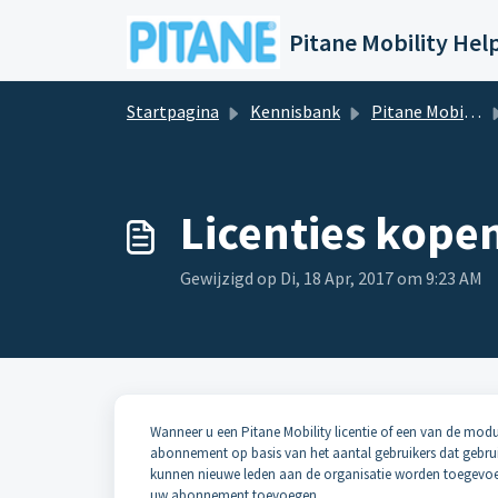
Doorgaan naar hoofdinhoud
Startpagina
Kennisbank
Pitane Mobility Helpdesk
Licenties kope
Gewijzigd op Di, 18 Apr, 2017 om 9:23 AM
Wanneer u een Pitane Mobility licentie of een van de modu
abonnement op basis van het aantal gebruikers dat gebrui
kunnen nieuwe leden aan de organisatie worden toegevoegd
uw abonnement toevoegen.