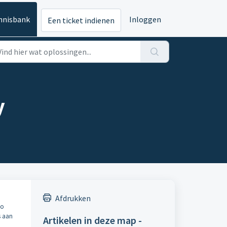
nnisbank
Inloggen
Een ticket indienen
y
Afdrukken
Zo
s aan
Artikelen in deze map -