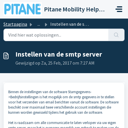
Doorgaan naar hoofdinhoud
Pitane Mobility Help- en Servicedesk
Startpagina
...
Instellen van de smtp server
Instellen van de smtp server
Gewijzigd op Za, 25 Feb, 2017 om 7:27 AM
Binnen de instellingen van de software Stamgegevens-
>Bedrijfsinstellingen is het mogelijk om de smtp gegevens in te stellen
voor het verzenden van email berichten vanuit de software. De software
beschikt over maximaal twee verschillende account instellingen die
kunnen worden gewisseld tijdens het gebruik van de software.
Het is raadzaam om alle communicatie te laten verlopen via uw eigen
smtp server, maar het is eveneens mogelijk om gebruik te maken van de