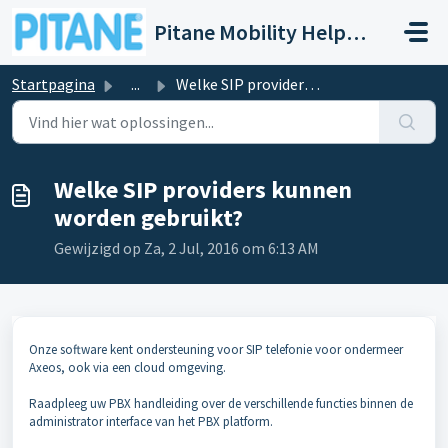
Doorgaan naar hoofdinhoud
Pitane Mobility Help- en Servicedesk
Startpagina
...
Welke SIP providers kunnen worden gebruikt?
Welke SIP providers kunnen
worden gebruikt?
Gewijzigd op Za, 2 Jul, 2016 om 6:13 AM
Onze software kent ondersteuning voor SIP telefonie voor ondermeer
A
xeos
, ook via een cloud omgeving.
Raadpleeg uw
PBX handleiding over de vers
chillende functies binnen de
administrator
interface van het PBX platform.