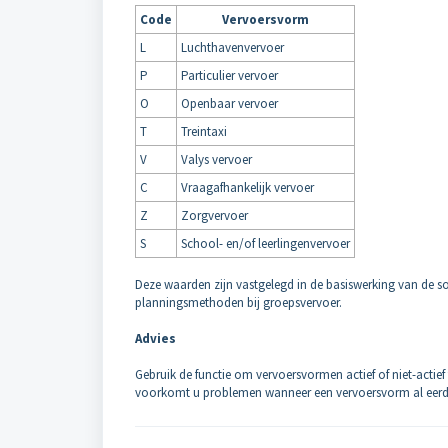
Code
Vervoersvorm
L
Luchthavenvervoer
P
Particulier vervoer
O
Openbaar vervoer
T
Treintaxi
V
Valys vervoer
C
Vraagafhankelijk vervoer
Z
Zorgvervoer
S
School- en/of leerlingenvervoer
Deze waarden zijn vastgelegd in de basiswerking van de s
planningsmethoden bij groepsvervoer.
Advies
Gebruik de functie om vervoersvormen actief of niet-actief 
voorkomt u problemen wanneer een vervoersvorm al eerder