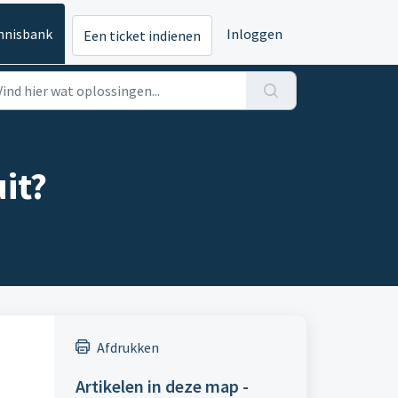
nnisbank
Inloggen
Een ticket indienen
it?
Afdrukken
Artikelen in deze map -