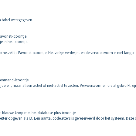
n tabel weergegeven.
avoriet-icoontje.
e in het icoontje.
hetzelfde Favoriet-icoontje. Het vinkje verdwijnt en de vervoersvorm is niet langer
llenmand-icoontje.
deren, maar alleen actief of niet-actief te zetten. Vervoersvormen die al gebruikt zij
.
e blauwe knop met het database-plus-icoontje.
ter opgeven als ID. Een aantal codeletters is gereserveerd door het systeem. Deze