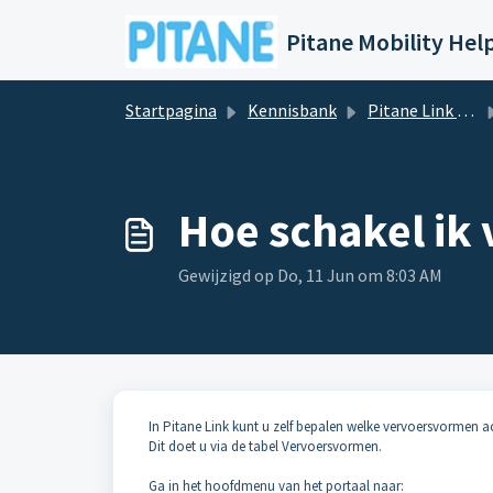
Doorgaan naar hoofdinhoud
Startpagina
Kennisbank
Pitane Link Portaal
Hoe schakel ik
Gewijzigd op Do, 11 Jun om 8:03 AM
In Pitane Link kunt u zelf bepalen welke vervoersvormen ac
Dit doet u via de tabel Vervoersvormen.
Ga in het hoofdmenu van het portaal naar: