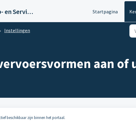
Pitane Mobility Help- en Servicedesk
Startpagina
Ke
Instellingen
 vervoersvormen aan of u
tief beschikbaar zijn binnen het portaal.