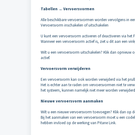
Tabellen → Vervoersvormen
Alle beschikbare vervoersvormen worden vervolgens in ee
Vervoersvorm inschakelen of uitschakelen
U kunt een vervoersvorm activeren of deactiveren via het F
Wanneer een vervoersvorm actief is, ziet u dit aan een vinkj
Wilt u een vervoersvorm uitschakelen? Klik dan opnieuw op 
actief.
Vervoersvorm verwijderen
Een vervoersvorm kan ook worden verwijderd via het pru
Het is echter aan te raden om vervoersvormen niet te verwij
het systeem, kunnen namelijk niet meer worden verwijderd
Nieuwe vervoersvorm aanmaken
Wilt u een nieuwe vervoersvorm toevoegen? Klik dan op d
Bij het aanmaken van een vervoersvorm moet u een codelet
hebben invloed op de werking van Pitane Link.