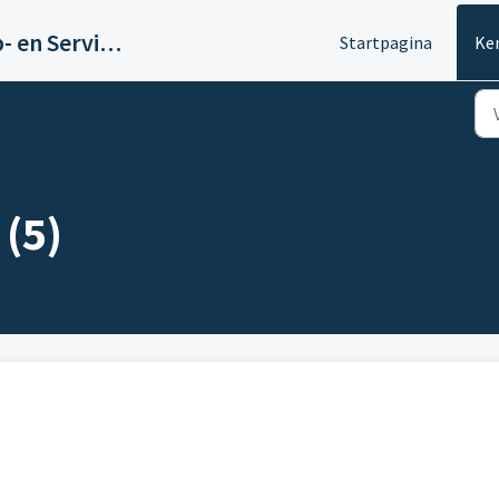
Pitane Mobility Help- en Servicedesk
Startpagina
Ke
(5)