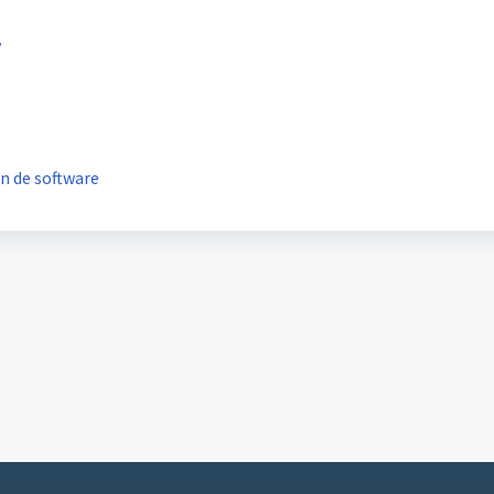
y
n de software