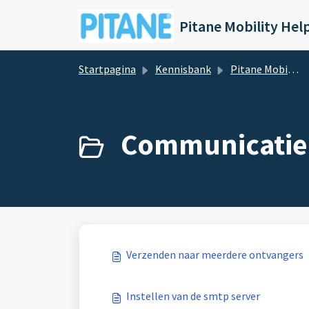
Doorgaan naar hoofdinhoud
Startpagina
Kennisbank
Pitane Mobility - Basis
Communicatie 
Verzenden naar meerdere ontvangers
Instellen van de smtp server