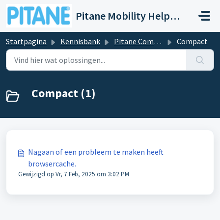
Doorgaan naar hoofdinhoud
Pitane Mobility Help- en Servicedesk
Startpagina
Kennisbank
Pitane Compact / Compact+
Compact
Compact (1)
Nagaan of een probleem te maken heeft
browsercache.
Gewijzigd op Vr, 7 Feb, 2025 om 3:02 PM