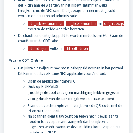
gelijk zijn aan de waarde van het rijbewijsnummer welke
terugkomt uit de NFC scan. Dit rijbewijsnummer moet gevuld
worden op het tabblad administratie.
cdc_rijbewijsnummer
,
nfc_licensenumber
en
chf_rijbewijs
moeten de zelfde waardes bevatten
De chauffeur dient gekoppeld te worden middels een GUID aan de
chauffeur in de CDT tabel.
cdc_id_guid
vullen in
chf_cdt_driver
Pitane CDT Online
Het juiste rijbewijsnummer moet gekoppeld worden in het portaal.
Dit kan middels de Pitane NFC applicatie voor Android.
Open de applicatie PitaneNFC
Druk op RIJBEWIJS
(mocht je de applicatie geen machtiging hebben gegeven
voor gebruik van de camera gelieve dit eerste te doen)
Scan op de achterzijde van het rijbewijs de QR-code met de
PitaneNFC applicatie
Na scannen dient u uw telefoon tegen het rijbewijs aan te
houden tot de applicatie aangeeft dat het rijbewijs
uitgelezen wordt, wanneer deze melding komt verplaatst u
uw telefoon
NIET