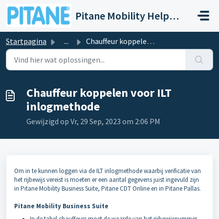
Doorgaan naar hoofdinhoud
Pitane Mobility Help- en Servicedesk
Startpagina
...
Chauffeur koppelen voor ILT inlogmethode
Chauffeur koppelen voor ILT
inlogmethode
Gewijzigd op Vr, 29 Sep, 2023 om 2:06 PM
Om in te kunnen loggen via de ILT inlogmethode waarbij verificatie van
het rijbewijs vereist is moeten er een aantal gegevens juist ingevuld zijn
in Pitane Mobility Business Suite, Pitane CDT Online en in Pitane Pallas.
Pitane Mobility Business Suite
In de tabel chauffeurs moet de waarde van het rijbewijsnummer