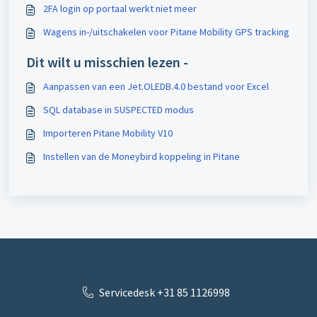
2FA login op portaal werkt niet meer
Wagens in-/uitschakelen voor Pitane Mobility GPS tracking
Dit wilt u misschien lezen -
Aanpassen van een Jet.OLEDB.4.0 bestand voor Excel
SQL database in SUSPECTED modus
Importeren Pitane Mobility V10
Instellen van de Moneybird koppeling in Pitane
Servicedesk +31 85 1126998