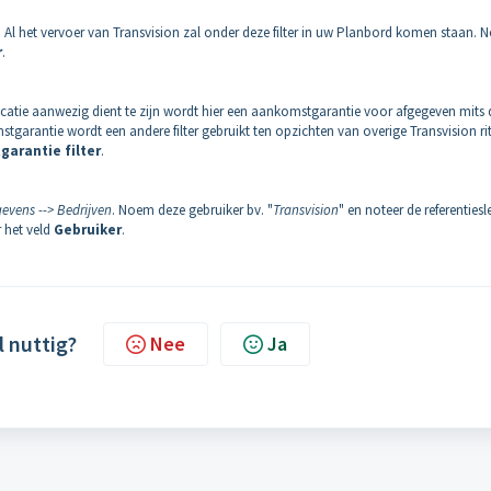
. Al het vervoer van Transvision zal onder deze filter in uw Planbord komen staan. N
r
.
ocatie aanwezig dient te zijn wordt hier een aankomstgarantie voor afgegeven mits 
arantie wordt een andere filter gebruikt ten opzichten van overige Transvision rit
arantie filter
.
vens --> Bedrijven
. Noem deze gebruiker bv. "
Transvision
" en noteer de referentiesl
 het veld
Gebruiker
.
l nuttig?
Nee
Ja