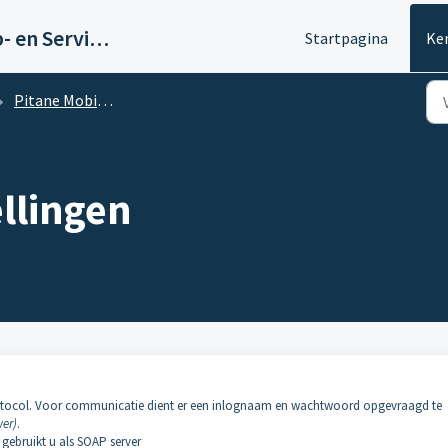
Pitane Mobility Help- en Servicedesk
Startpagina
Ke
Pitane Mobility - WinTop Transvision
llingen
otocol. Voor communicatie dient er een inlognaam en wachtwoord opgevraagd te
wer)
.
 gebruikt u als SOAP server