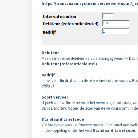
https://transvision.systeem.vervoerwintop.nl/_e
Debiteur
Maak een nieuwe debiteur aan via Stamgegevens --> Debiteu
Debiteur (referentiesleutel)
.
Bedrijf
In het veld
Bedrijf
vult u de referentiesleutel in van uw Bed
altijd 1).
Soort vervoer
U geeft aan welke letter voor het vervoer gebruikt mag w
Vervoersoorten
. Noteer de letter van de vervoersvorm in d
Standaard tariefcode
Via
Stamgegevens --> Tarieven
maakt u het tarief aan welke
in de koppeling onder het veld
Standaard tariefcode
.