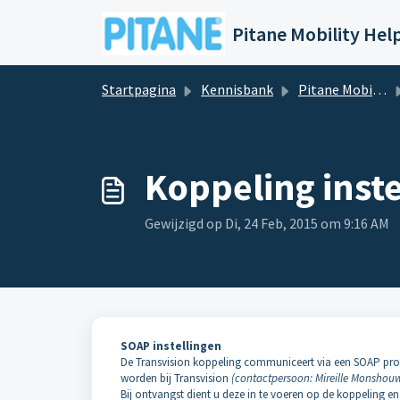
Doorgaan naar hoofdinhoud
Startpagina
Kennisbank
Pitane Mobility - Koppelingen
Koppeling inste
Gewijzigd op Di, 24 Feb, 2015 om 9:16 AM
SOAP instellingen
De Transvision koppeling communiceert via een SOAP pr
worden bij Transvision
(contactpersoon: Mireille Monshou
Bij ontvangst dient u deze in te voeren op de koppeling en