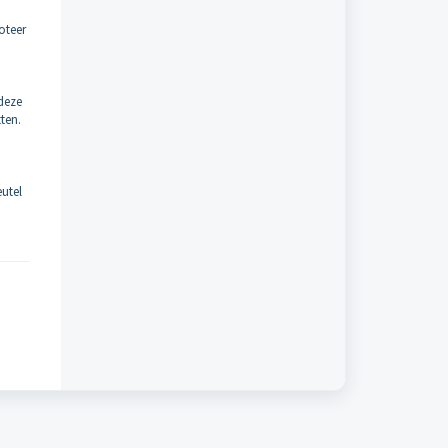
oteer
deze
ten.
eutel