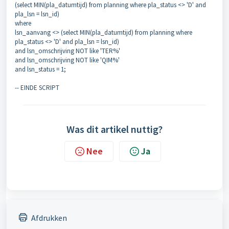
(select MIN(pla_datumtijd) from planning where pla_status <> 'D' and
pla_lsn = lsn_id)
where
lsn_aanvang <> (select MIN(pla_datumtijd) from planning where
pla_status <> 'D' and pla_lsn = lsn_id)
and lsn_omschrijving NOT like 'TER%'
and lsn_omschrijving NOT like 'QIM%'
and lsn_status = 1;
-- EINDE SCRIPT
Was dit artikel nuttig?
Nee
Ja
Afdrukken