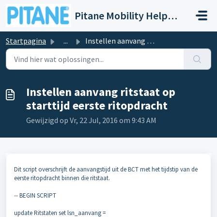
Doorgaan naar hoofdinhoud
Pitane Mobility Help- en Servicedesk
Startpagina
...
Instellen aanvang ritstaat op starttijd eerste ritopdracht
Instellen aanvang ritstaat op
starttijd eerste ritopdracht
Gewijzigd op Vr, 22 Jul, 2016 om 9:43 AM
Dit script overschrijft de aanvangstijd uit de BCT met het tijdstip van de
eerste ritopdracht binnen die ritstaat.
-- BEGIN SCRIPT
update Ritstaten set lsn_aanvang =