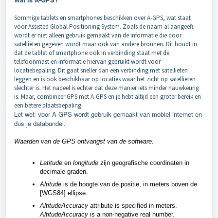
Sommige tablets en smartphones beschikken over A-GPS, wat staat
voor Assisted Global Positioning System. Zoals de naam al aangeeft
wordt er niet alleen gebruik gemaakt van de informatie die door
satellieten gegeven wordt maar ook van andere bronnen. Dit houdt in
dat de tablet of smartphone ook in verbinding staat met de
telefoonmast en informatie hiervan gebruikt wordt voor
locatiebepaling. Dit gaat sneller dan een verbinding met satellieten
leggen en is ook beschikbaar op locaties waar het zicht op satellieten
slechter is. Het nadeel is echter dat deze manier iets minder nauwkeurig
is. Maar, combineer GPS met A-GPS en je hebt altijd een groter bereik en
een betere plaatsbepaling.
Let wel: voor A-GPS wordt gebruik gemaakt van mobiel internet en
dus je databundel.
Waarden van de GPS ontvangst van de software.
Latitude
en
longitude
zijn geografische coordinaten in
decimale graden.
Altitude
is de hoogte van de positie, in meters boven de
[WGS84] ellipse.
AltitudeAccuracy
attribute is specified in meters.
AltitudeAccuracy
is a non-negative real number.