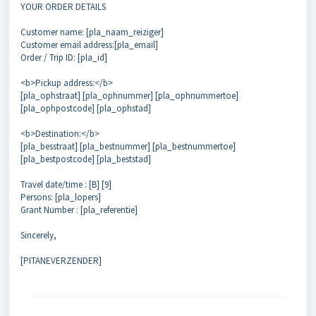
YOUR ORDER DETAILS
Customer name: [pla_naam_reiziger]
Customer email address:[pla_email]
Order / Trip ID: [pla_id]
<b>Pickup address:</b>
[pla_ophstraat] [pla_ophnummer] [pla_ophnummertoe]
[pla_ophpostcode] [pla_ophstad]
<b>Destination:</b>
[pla_besstraat] [pla_bestnummer] [pla_bestnummertoe]
[pla_bestpostcode] [pla_beststad]
Travel date/time : [B] [9]
Persons: [pla_lopers]
Grant Number : [pla_referentie]
Sincerely,
[PITANEVERZENDER]